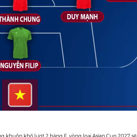
g khuôn khổ lượt 2 bảng F, vòng loại Asian Cup 2027 sẽ