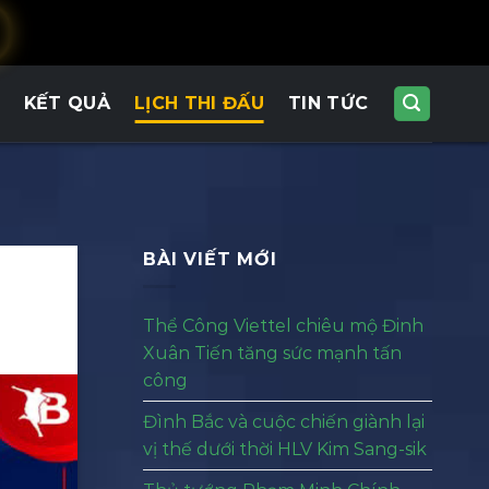
KẾT QUẢ
LỊCH THI ĐẤU
TIN TỨC
BÀI VIẾT MỚI
Thể Công Viettel chiêu mộ Đinh
Xuân Tiến tăng sức mạnh tấn
công
Đình Bắc và cuộc chiến giành lại
vị thế dưới thời HLV Kim Sang-sik