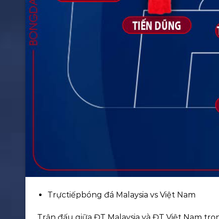
Trựctiếpbóng đá Malaysia vs Việt Nam
Trận đấu giữa ĐT Malaysia và ĐT Việt Nam tron