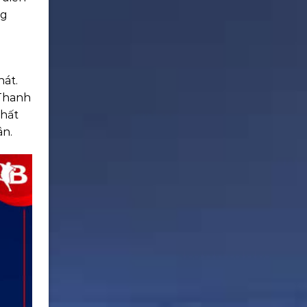
ng
hát.
 Thanh
nhất
ân.