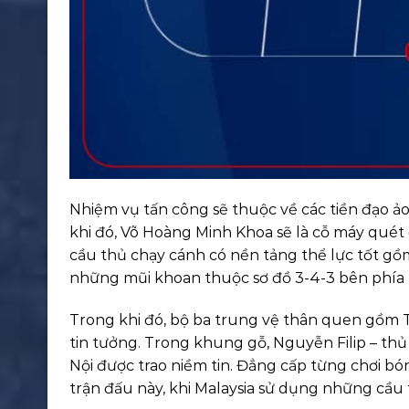
Nhiệm vụ tấn công sẽ thuộc về các tiền đạo ảo
khi đó, Võ Hoàng Minh Khoa sẽ là cỗ máy quét
cầu thủ chạy cánh có nền tảng thể lực tốt gồ
những mũi khoan thuộc sơ đồ 3-4-3 bên phía 
Trong khi đó, bộ ba trung vệ thân quen gồm
tin tưởng. Trong khung gỗ, Nguyễn Filip – t
Nội được trao niềm tin. Đẳng cấp từng chơi b
trận đấu này, khi Malaysia sử dụng những cầu 