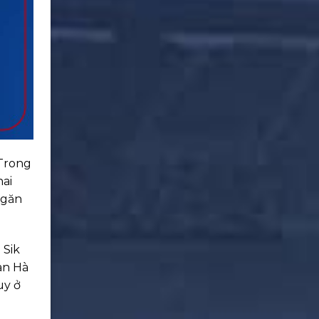
 Trong
hai
ngăn
 Sik
an Hà
uy ở