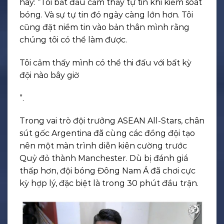
hay: “Tôi bắt đầu cảm thấy tự tin khi kiểm soát
bóng. Và sự tự tin đó ngày càng lớn hơn. Tôi
cũng đặt niềm tin vào bản thân mình rằng
chúng tôi có thể làm được.
Tôi cảm thấy mình có thể thi đấu với bất kỳ
đội nào bây giờ
”.
Trong vai trò đội trưởng ASEAN All-Stars, chân
sút gốc Argentina đã cùng các đồng đội tạo
nên một màn trình diễn kiên cường trước
Quỷ đỏ thành Manchester. Dù bị đánh giá
thấp hơn, đội bóng Đông Nam Á đã chơi cực
kỳ hợp lý, đặc biệt là trong 30 phút đầu trận.