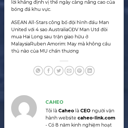
lời khẳng định vị thế ngày càng nâng cao của
bóng đá khu vực.
ASEAN All-Stars công bố đội hình đấu Man
United với 4 sao AustraliaCĐV Man Utd đòi
mua Hai Long sau trận giao hữu ở
MalaysiaRuben Amorim: May mà không cầu
thủ nào của MU chấn thương
CAHEO
Tôi là
Caheo
là
CEO
người vận
hành website
caheo-link.com
- Có 8 năm kinh nghiệm hoạt