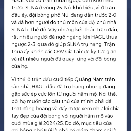
HAGL vừa có trận thua ngược đến khó hiểu
trước SLNA ở vòng 25. Nói khó hiểu, vì ở trận
đấu ấy, đội bóng phố Núi đang dẫn trước 2-0
và đá hơn người do thủ môn của đội chủ nhà
SLNA bị thẻ đỏ. Vậy nhưng kết thúc trận đấu,
rất nhiều người đã ngỡ ngàng khi HAGL thua
ngược 2-3, qua đó giúp SLNA trụ hạng. Trận
thua ấy khiến các CĐV Gia Lai cực kỳ tức giận
và rất nhiều người đã quay lưng với đội bóng
của họ.
Vì thế, ở trận đấu cuối tiếp Quảng Nam trên
sân nhà, HAGL dẫu đã trụ hạng nhưng đang
gặp sức ép cực lớn từ người hâm mộ. Nói thế,
bởi họ muốn các cầu thủ của mình phải đá
thật đàng hoàng và đấy được xem như lời chia
tay đẹp của đội bóng với người hâm mộ vào
cuối mùa giải 2024/25. Do đó, mục tiêu của
đội bóng phố Núi là phải có điểm, thậm chí là