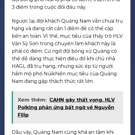
3 điểm trong cuộc đối đầu này.
Ngược lại, đội khách Quảng Nam vẫn chưa trụ
hạng và đang rất cần 1 điểm để có thể cập
bến an toàn. Vì thế, mục tiêu của thầy trò HLV
Văn Sỹ Sơn trong chuyến làm khách này là
phải có điểm. Cứ ngỡ đội bóng xứ Quảng có
thể dễ dàng thực hiện điều đó khi chủ nhà
HAGL đã trụ hạng, nhưng sức ép từ người
hâm mộ phố Núikhiến mục tiêu của Quảng
Nam đang gặp thách thức rất lớn.
Xem thêm:
CAHN gây thất vọng, HLV
Polking phản ứng bất ngờ về Nguyễn
Filip
Dẫu vậy, Quảng Nam cũng khá an tâm khi