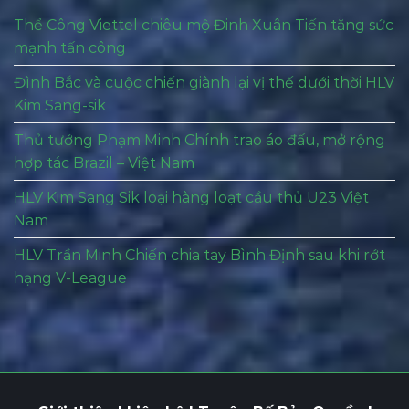
Thể Công Viettel chiêu mộ Đinh Xuân Tiến tăng sức
mạnh tấn công
Đình Bắc và cuộc chiến giành lại vị thế dưới thời HLV
Kim Sang-sik
Thủ tướng Phạm Minh Chính trao áo đấu, mở rộng
hợp tác Brazil – Việt Nam
HLV Kim Sang Sik loại hàng loạt cầu thủ U23 Việt
Nam
HLV Trần Minh Chiến chia tay Bình Định sau khi rớt
hạng V-League