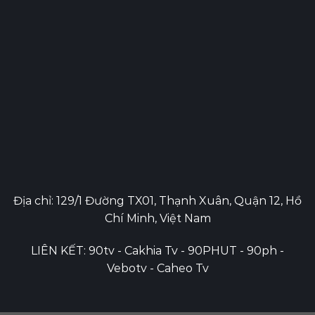
Địa chỉ: 129/1 Đường TX01, Thạnh Xuân, Quận 12, Hồ
Chí Minh, Việt Nam
LIÊN KẾT:
90tv
-
Cakhia Tv
-
90PHUT
-
90ph
-
Vebotv
-
Caheo Tv