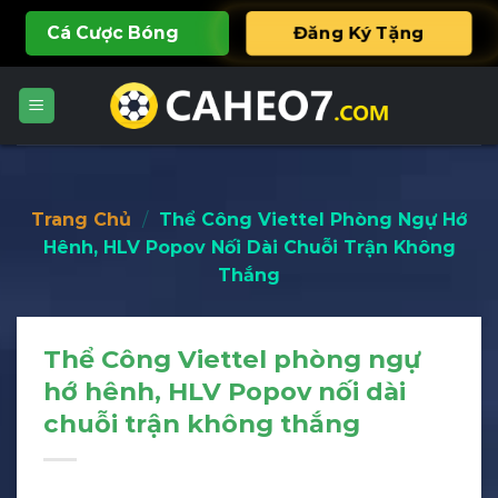
Skip
Cá Cược Bóng
Đăng Ký Tặng
to
content
888K
Đá
Trang Chủ
/
Thể Công Viettel Phòng Ngự Hớ
Hênh, HLV Popov Nối Dài Chuỗi Trận Không
Thắng
Thể Công Viettel phòng ngự
hớ hênh, HLV Popov nối dài
chuỗi trận không thắng