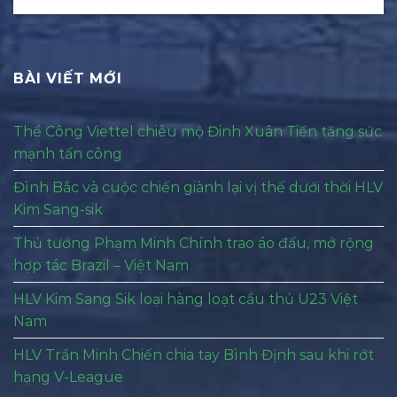
BÀI VIẾT MỚI
Thể Công Viettel chiêu mộ Đinh Xuân Tiến tăng sức
mạnh tấn công
Đình Bắc và cuộc chiến giành lại vị thế dưới thời HLV
Kim Sang-sik
Thủ tướng Phạm Minh Chính trao áo đấu, mở rộng
hợp tác Brazil – Việt Nam
HLV Kim Sang Sik loại hàng loạt cầu thủ U23 Việt
Nam
HLV Trần Minh Chiến chia tay Bình Định sau khi rớt
hạng V-League